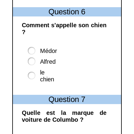
Question 6
Comment s'appelle son chien
?
Médor
Alfred
le
chien
Question 7
Quelle est la marque de
voiture de Columbo ?