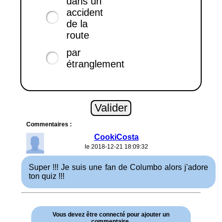
dans un
accident
de la
route
par
étranglement
Commentaires :
CookiCosta
le 2018-12-21 18:09:32
Super !!! Je suis une fan de Columbo alors j'adore
ton quiz !!!
Vous devez être connecté pour ajouter un
commentaire.