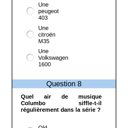
Une
peugeot
403
Une
citroën
M35
Une
Volkswagen
1600
Question 8
Quel air de musique
Columbo siffle-t-il
régulièrement dans la série ?
Old