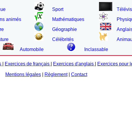
que
Sport
Télévis
ns animés
Mathématiques
Physiq
re
Géographie
Anglai
ature
Célébrités
Anima
Automobile
Inclassable
s
|
Exercices de français
|
Exercices d'anglais
|
Exercices pour l
Mentions légales
|
Règlement
|
Contact