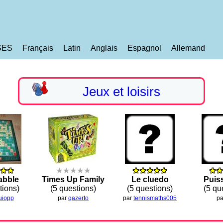
SES
Français
Latin
Anglais
Espagnol
Allemand
Jeux et loisirs
★★
★★★★★
★★★★★
★★
abble
Times Up Family
Le cluedo
Puis
tions)
(5 questions)
(5 questions)
(5 qu
uiopp
par
qazerto
par
tennismaths005
p