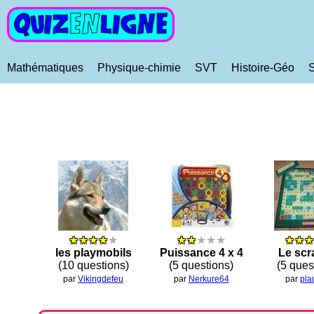
Mathématiques
Physique-chimie
SVT
Histoire-Géo
★★★★
★
★★
★★★
★★★
les playmobils
Puissance 4 x 4
Le scr
(10 questions)
(5 questions)
(5 ques
par
Vikingdefeu
par
Nerkure64
par
pla