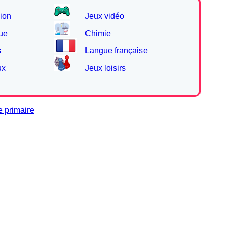
ion
Jeux vidéo
ue
Chimie
s
Langue française
ux
Jeux loisirs
e primaire