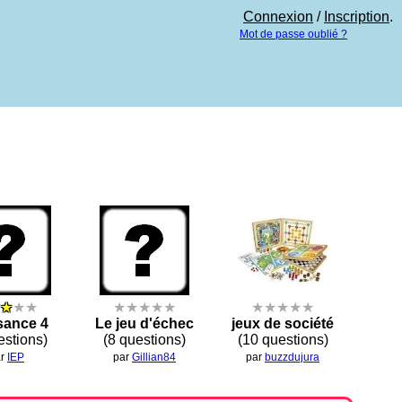
Connexion
/
Inscription
.
Mot de passe oublié ?
★
★★
★★★★★
★★★★★
sance 4
Le jeu d'échec
jeux de société
estions)
(8 questions)
(10 questions)
ar
IEP
par
Gillian84
par
buzzdujura