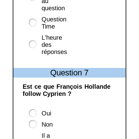
au
question
Question
Time
L'heure
des
réponses
Question 7
Est ce que François Hollande
follow Cyprien ?
Oui
Non
Il a