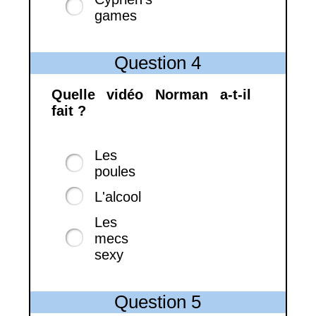
games
Question 4
Quelle vidéo Norman a-t-il
fait ?
Les
poules
L'alcool
Les
mecs
sexy
Question 5