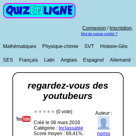
Connexion
/
Inscription
.
Mot de passe oublié ?
Mathématiques
Physique-chimie
SVT
Histoire-Géo
SES
Français
Latin
Anglais
Espagnol
Allemand
regardez-vous des
youtubeurs
★★★★★
(0 vote)
Auteur :
Créé le 06 mars 2016
Catégorie :
Inclassable
Score moyen : 69,41%.
nomis