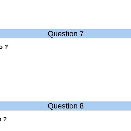
Question 7
o ?
Question 8
n ?