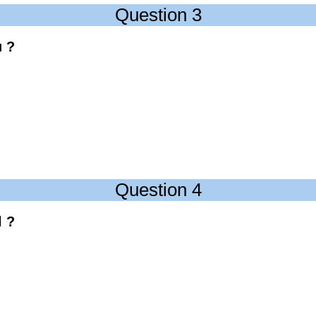
Question 3
u ?
Question 4
l ?