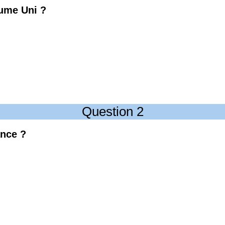
aume Uni ?
Question 2
ance ?