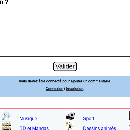
n ?
Vous devez être connecté pour ajouter un commentaire.
Connexion
/
Inscription
.
Musique
Sport
BD et Mangas
Dessins animés