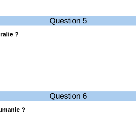
Question 5
ralie ?
Question 6
oumanie ?