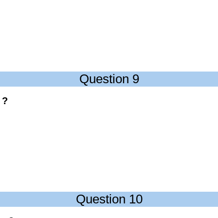
Question 9
 ?
Question 10