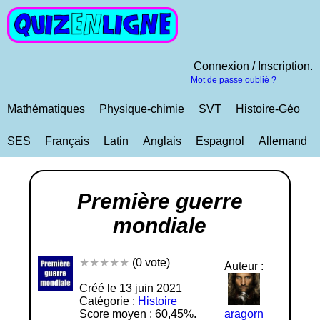
Connexion
/
Inscription
.
Mot de passe oublié ?
Mathématiques
Physique-chimie
SVT
Histoire-Géo
SES
Français
Latin
Anglais
Espagnol
Allemand
Première guerre
mondiale
★★★★★
(0 vote)
Auteur :
Créé le 13 juin 2021
Catégorie :
Histoire
Score moyen : 60,45%.
aragorn