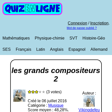
Connexion
/
Inscription
.
Mot de passe oublié ?
Mathématiques
Physique-chimie
SVT
Histoire-Géo
SES
Français
Latin
Anglais
Espagnol
Allemand
les grands compositeurs
2
★★★
★★
(3 votes)
Auteur :
Créé le 06 juillet 2016
Catégorie :
Musique
Score moyen : 48,28%.
Vikingdefeu