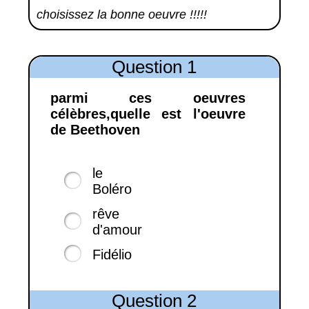
choisissez la bonne oeuvre !!!!!
Question 1
parmi ces oeuvres
célèbres,quelle est l'oeuvre
de Beethoven
le
Boléro
rêve
d'amour
Fidélio
Question 2