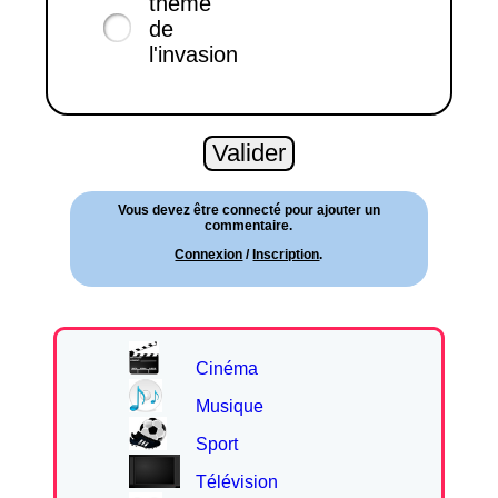
thème
de
l'invasion
Vous devez être connecté pour ajouter un
commentaire.
Connexion
/
Inscription
.
Cinéma
Musique
Sport
Télévision