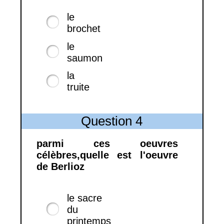
le
brochet
le
saumon
la
truite
Question 4
parmi ces oeuvres
célèbres,quelle est l'oeuvre
de Berlioz
le sacre
du
printemps